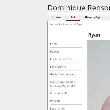
Dominique Renso
Home
Art
Biography
Accueil
>
Gestes
>
Ryan
Ryan
Le cri
Pythies
Les hommes fleur
Les Suzanne
Guillotine chevalet
Quel visage aurait le
Christ aujourd'hui ?
Christ en ville
Passion
Les affamés