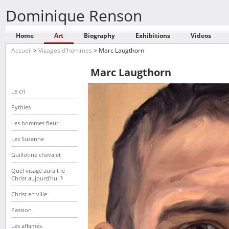
Dominique Renson
Home
Art
Biography
Exhibitions
Videos
Accueil
>
Visages d'hommes
>
Marc Laugthorn
Marc Laugthorn
Le cri
Pythies
Les hommes fleur
Les Suzanne
Guillotine chevalet
Quel visage aurait le
Christ aujourd'hui ?
Christ en ville
Passion
Les affamés